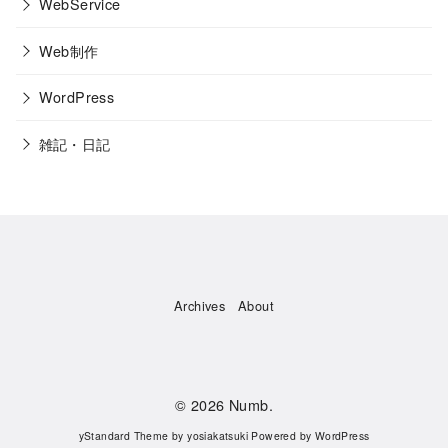
WebService
Web制作
WordPress
雑記・日記
Archives
About
© 2026
Numb.
yStandard Theme
by
yosiakatsuki
Powered by
WordPress