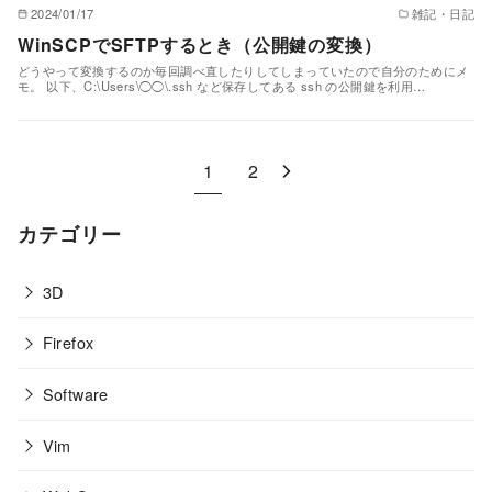
2024/01/17
雑記・日記
WinSCPでSFTPするとき（公開鍵の変換）
どうやって変換するのか毎回調べ直したりしてしまっていたので自分のためにメ
モ。 以下、C:\Users\◯◯\.ssh など保存してある ssh の公開鍵を利用…
1
2
カテゴリー
3D
Firefox
Software
Vim