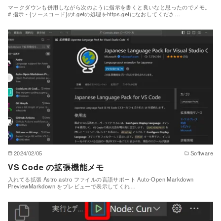
マークダウンも併用しながら次のように指示を書くと良いなと思ったのでメモ。
# 指示 - {ソースコード}のt.getの処理をhttps.getになおしてくださ…
2024/02/05
Software
VS Code の拡張機能メモ
入れてる拡張 Astro.astro ファイルの言語サポート Auto-Open Markdown
PreviewMarkdown をプレビューで表示してくれ…