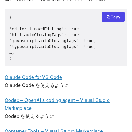
Copy
{

…,

"editor.linkedEditing": true,

"html.autoClosingTags": true,

"javascript.autoClosingTags": true,

"typescript.autoClosingTags": true,

…,

}
Claude Code for VS Code
Claude Code を使えるように
Codex – OpenAI’s coding agent – Visual Studio
Marketplace
Codex を使えるように
Container Tools – Visual Studio Marketplace