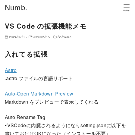
コ
Numb.
ン
テ
VS Code の拡張機能メモ
ン
ツ
2024/02/05
2026/05/15
Software
へ
移
入れてる拡張
動
Astro
.astro ファイルの言語サポート
Auto-Open Markdown Preview
Markdown をプレビューで表示してくれる
Auto Rename Tag
⇨VSCodeに内臓されるようになりsetting.jsonに以下を
書いておけばOKになった（インストール不要）