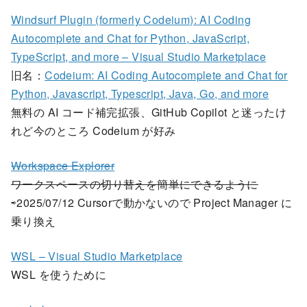
Windsurf Plugin (formerly Codeium): AI Coding
Autocomplete and Chat for Python, JavaScript,
TypeScript, and more – Visual Studio Marketplace
旧名：
Codeium: AI Coding Autocomplete and Chat for
Python, Javascript, Typescript, Java, Go, and more
無料の AI コード補完拡張、GitHub Copilot と迷ったけ
れど今のところ Codeium が好み
Workspace Explorer
ワークスペースの切り替えを簡単にできるように
⇨2025/07/12 Cursorで動かないので Project Manager に
乗り換え
WSL – Visual Studio Marketplace
WSL を使うために