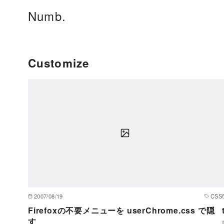
コ
Numb.
ン
テ
ン
ツ
Customize
へ
移
動
2007/08/19
CSS
Firefoxの不要メニューを userChrome.css で隠
す