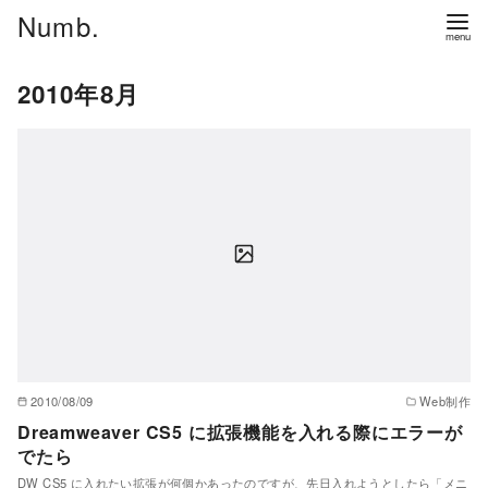
コ
Numb.
ン
テ
2010年8月
ン
ツ
へ
移
動
2010/08/09
Web制作
Dreamweaver CS5 に拡張機能を入れる際にエラーが
でたら
DW CS5 に入れたい拡張が何個かあったのですが、先日入れようとしたら「メニ