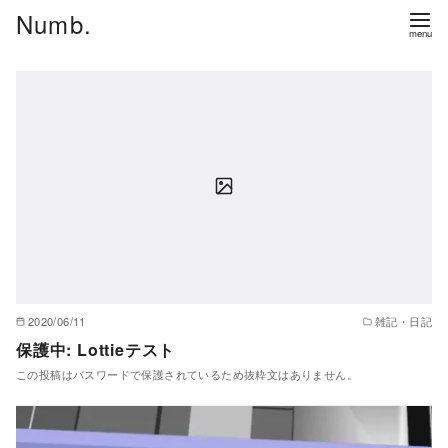
コ
Numb.
ン
テ
ン
ツ
へ
移
動
2020/06/11
雑記・日記
保護中: Lottieテスト
この投稿はパスワードで保護されているため抜粋文はありません。