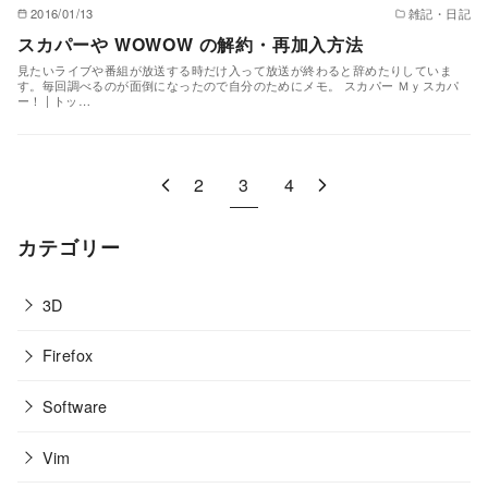
2016/01/13
雑記・日記
スカパーや WOWOW の解約・再加入方法
見たいライブや番組が放送する時だけ入って放送が終わると辞めたりしていま
す。毎回調べるのが面倒になったので自分のためにメモ。 スカパー Ｍｙスカパ
ー！ | トッ…
2
3
4
カテゴリー
3D
Firefox
Software
Vim