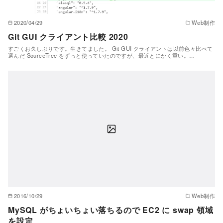
2020/04/29
Web制作
Git GUI クライアント比較 2020
すごくお久しぶりです。生きてました。 Git GUI クライアントは以前色々比べて
選んだ SourceTree をずっと使っていたのですが、最近とにかく重い。…
2016/10/29
Web制作
MySQL がちょいちょい落ちるので EC2 に swap 領域
を設定