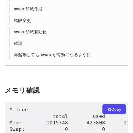
swap 領域作成
権限変更
swap 領域有効化
確認
再起動しても swap が有効になるように
メモリ確認
$ free

Copy
              total        used        f
Mem:        1015348      423808      217
Swap:             0           0        