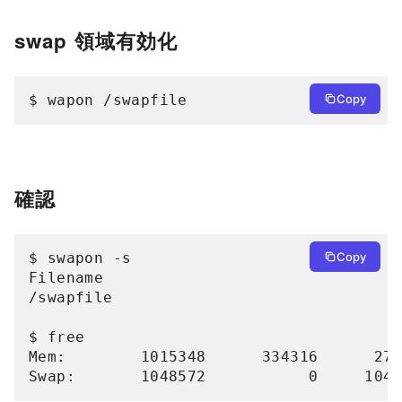
swap 領域有効化
$ wapon /swapfile
Copy
確認
$ swapon -s

Copy
Filename                                
/swapfile                               
$ free

Mem:        1015348      334316      279