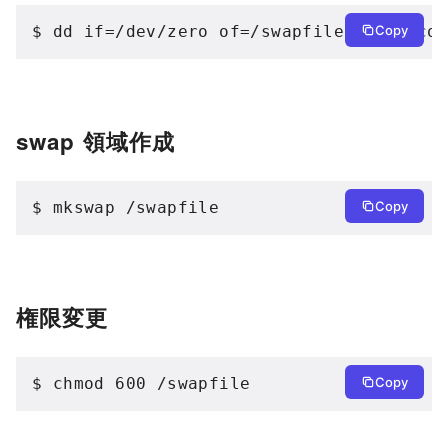
$ dd if=/dev/zero of=/swapfile bs=1M co
Copy
swap 領域作成
$ mkswap /swapfile
Copy
権限変更
$ chmod 600 /swapfile
Copy