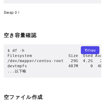
Swap 0！
空き容量確認
$ df -h

Copy
Filesystem               Size  Used Avai
/dev/mapper/centos-root   29G  4.2G   25
devtmpfs                 487M     0  487
...以下略
空ファイル作成