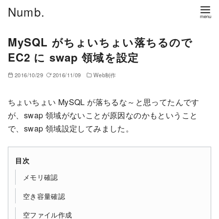
コ
Numb.
ン
テ
MySQL がちょいちょい落ちるので
ン
EC2 に swap 領域を設定
ツ
へ
2016/10/29
2016/11/09
Web制作
移
動
ちょいちょい MySQL が落ちるな～と思ってたんです
が、swap 領域がないことが原因なのかもということ
で、swap 領域設定してみました。
目次
メモリ確認
空き容量確認
空ファイル作成