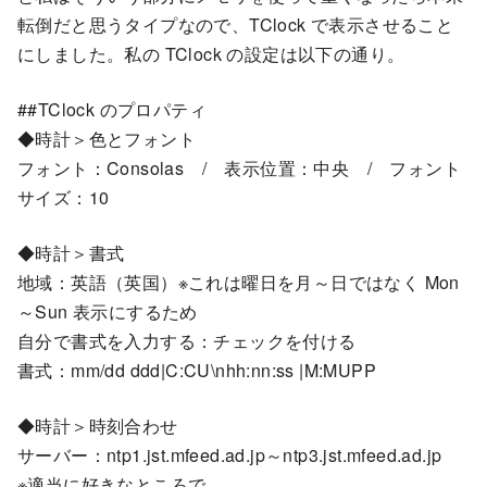
転倒だと思うタイプなので、TClock で表示させること
にしました。私の TClock の設定は以下の通り。
##TClock のプロパティ
◆時計＞色とフォント
フォント：Consolas / 表示位置：中央 / フォント
サイズ：10
◆時計＞書式
地域：英語（英国）※これは曜日を月～日ではなく Mon
～Sun 表示にするため
自分で書式を入力する：チェックを付ける
書式：mm/dd ddd|C:CU\nhh:nn:ss |M:MUPP
◆時計＞時刻合わせ
サーバー：ntp1.jst.mfeed.ad.jp～ntp3.jst.mfeed.ad.jp
※適当に好きなところで