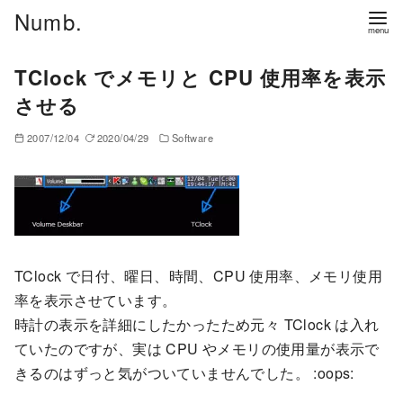
コ
Numb.
ン
テ
TClock でメモリと CPU 使用率を表示
ン
させる
ツ
へ
2007/12/04
2020/04/29
Software
移
動
TClock で日付、曜日、時間、CPU 使用率、メモリ使用
率を表示させています。
時計の表示を詳細にしたかったため元々 TClock は入れ
ていたのですが、実は CPU やメモリの使用量が表示で
きるのはずっと気がついていませんでした。 :oops: