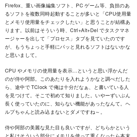
Firefox、重い画像編集ソフト、PC ゲーム等、負担のあ
るソフトを複数同時起動することが多いと「CPU使用量
とメモリ使用量をチェックしたい」と思うことが結構あ
ります。以前はそういう時、Ctrl+Alt+Del でタスクマネ
ージャーを出して「プロセス」タブを見ていたのです
が、もうちょっと手軽にパッと見れるソフトはないかな
と思いまして。
CPU やメモリの使用量を表示…というと思い浮かんだ
のが侍や阿部。このあたりを入れようかなと調べだした
ら、途中で TClock で俺は十分だなぁ、と書いている人
を見つけて。そこで初めて知りました。いやーずいぶん
長く使っていたのに、知らない機能があったなんて。ヘ
ルプちゃんと読み込まないとダメですね～。
侍や阿部の美麗な見た目も良いですが、どちらかという
と私はそういう部分にメモリを使って重くなったら本末