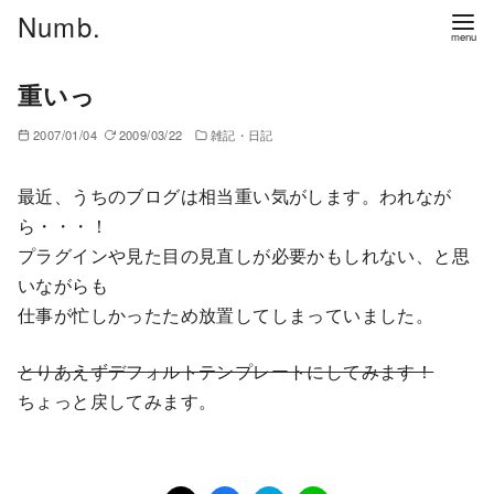
コ
Numb.
ン
テ
重いっ
ン
ツ
2007/01/04
2009/03/22
雑記・日記
へ
移
最近、うちのブログは相当重い気がします。われなが
動
ら・・・！
プラグインや見た目の見直しが必要かもしれない、と思
いながらも
仕事が忙しかったため放置してしまっていました。
とりあえずデフォルトテンプレートにしてみます！
ちょっと戻してみます。